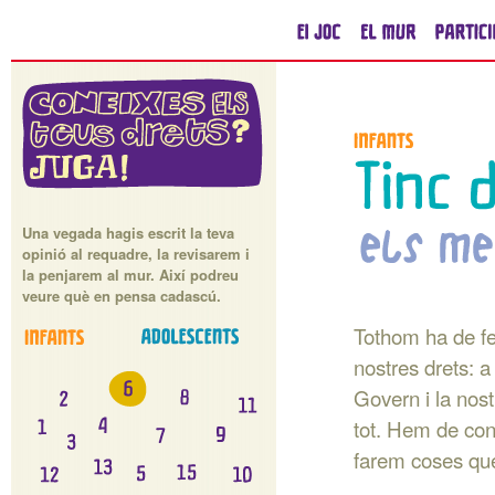
Una vegada hagis escrit la teva
opinió al requadre, la revisarem i
la penjarem al mur. Així podreu
veure què en pensa cadascú.
Tothom ha de fe
nostres drets: a 
Govern i la nos
tot. Hem de conè
farem coses que