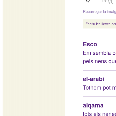
Recarregar la imat
Esco
Em sembla bé 
pels nens que
el-arabi
Tothom pot m
alqama
tots els nene