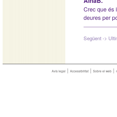
AinaB.
Crec que és i
deures per po
Següent ->
Ult
Avís legal
Accessibilitat
Sobre el web