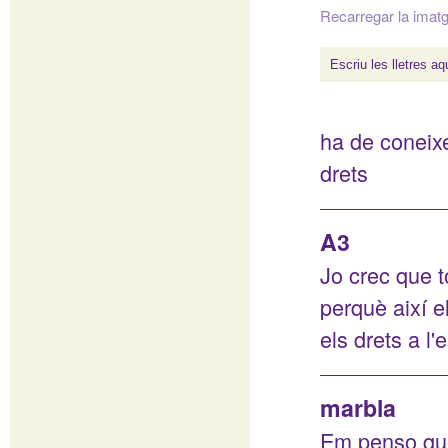
Recarregar la imat
ha de coneix
drets
A3
Jo crec que 
perquè així 
els drets a l
marbla
Em penso que