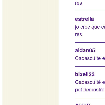
res
estrella
jo crec que ca
res
aidan05
Cadascú te el
bixeli23
Cadascú té el
pot demostrar