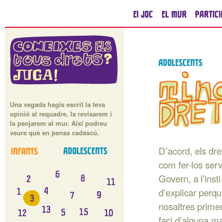
Una vegada hagis escrit la teva
opinió al requadre, la revisarem i
la penjarem al mur. Així podreu
veure què en pensa cadascú.
D’acord, els dr
com fer-los ser
Govern, a l’insti
d’explicar perq
nosaltres prime
faci d’alguna ma