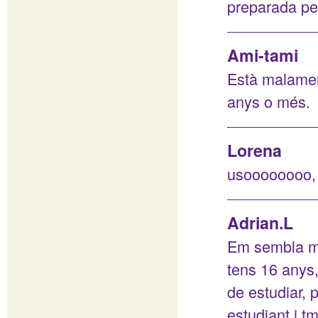
preparada per
Ami-tami
Està malament
anys o més.
Lorena
usoooooooo, 
Adrian.L
Em sembla mo
tens 16 anys,
de estudiar, 
estudiant i t