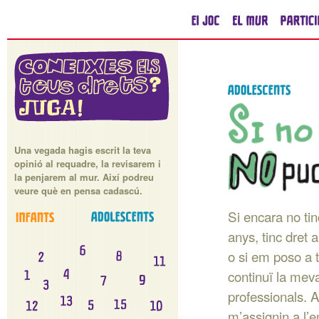
Una vegada hagis escrit la teva
opinió al requadre, la revisarem i
la penjarem al mur. Així podreu
veure què en pensa cadascú.
Si encara no tin
anys, tinc dret 
o si em poso a t
continuï la meva
professionals. 
m’assignin a l’