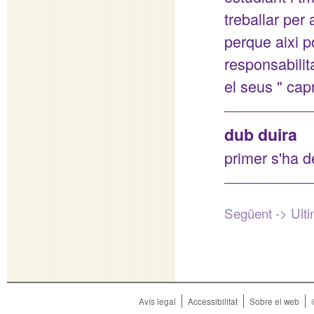
treballar per
perque aixi p
responsabili
el seus " cap
dub duira
primer s'ha d
Següent ->
Ult
Avís legal
Accessibilitat
Sobre el web