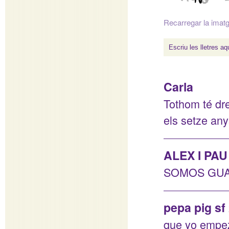
Recarregar la imat
Carla
Tothom té dre
els setze any
ALEX I PAU
SOMOS GU
pepa pig sf
que yo empez