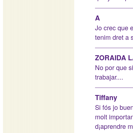
A
Jo crec que es
tenim dret a s
ZORAIDA L
No por que s
trabajar....
Tiffany
Si fós jo bue
molt importa
d¡aprendre m