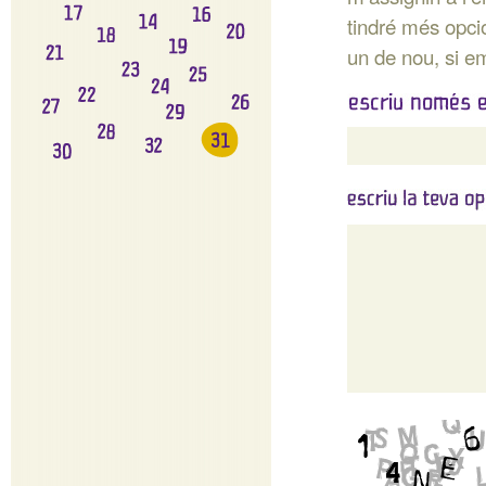
tindré més opcio
un de nou, si e