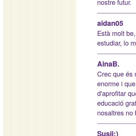
nostre futur.
aidan05
Està molt be,
estudiar, lo 
AinaB.
Crec que és m
enorme i que
d'aprofitar q
educació grat
nosaltres no 
Susii:)